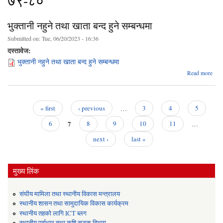
७९-८०
भुक्तानी नहुने तथा खाता बन्द हुने सम्बन्धमा
Submitted on:
Tue, 06/20/2023 - 16:36
दस्तावेज:
भुक्तानी नहुने तथा खाता बन्द हुने सम्बन्धमा
ab
Read more
भुक्
न
ख
« first
‹ previous
…
3
4
5
बन्द
Pages
7
सम्बन
6
8
9
10
11
…
next ›
last »
मुख्य लिंक
संघीय मामिला तथा स्थानीय विकास मन्त्रालय
स्थानीय शासन तथा सामुदायिक विकास कार्यक्रम
स्थानीय तहको लागि ICT ब्लग
स्थानीय पूर्वाधार तथा कृषि सडक विभाग