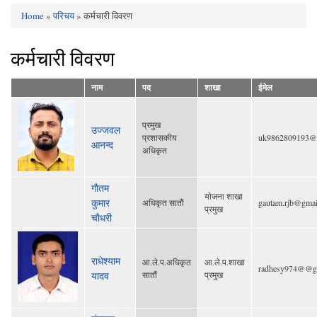
Home
»
परिचय
» कर्मचारी विवरण
You are here
कर्मचारी विवरण
नाम
पद
शाखा
ईमेल
प्रमुख
उज्जवल
प्रशासकीय
uk9862809193@
आनन्द
अधिकृत
गाैतम
याेजना शाखा
कुमार
अधिकृत साताैं
gautam.rjb@gmai
प्रमुख
चाैधरी
राधेश्याम
आ.ले.प.अधिकृत
आ.ले.प.शाखा
radhesy974@@g
यादव
सातौं
प्रमुख