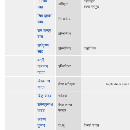
गंगाराम
प्रशासन
अधिकृत
साह
शाखा प्रमुख
शिव कुमार
सि‍.अ.हे.व.
साह
राम चन्द्र
इन्जिनियर
दास
राधेकृष्ण
इन्जिनियर
प्राविधिक
साह
बद्री
नारायण
इन्जिनियर
यादव
विश्वनाथ
लेखा अधिकृत
bgplekha@gmail
यादव
विकु यादव
सर्वेक्षक
रामेन्द्रनाथ
शिक्षा शाखा
यादव
प्रमुख
अरूण
कुमार
ना.सु
जिन्सी शाखा