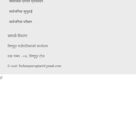
चौमासिक प्रगति प्रतिवेदन
सार्वजनिक सुनुवाई
सार्वजनिक परीक्षण
सम्पर्क विवरण
विष्णुपुर गाउँपालिकाकाे कार्यालय
वडा न‌म्बर - ०७, विष्णुपुर टाेल
E-mail:
bishnupursaptari@gmail.com
//