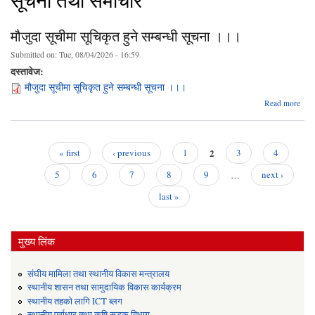
सूचना तथा समाचार
मौजुदा सूचीमा सूचिकृत हुने सम्बन्धी सूचना ।।।
Submitted on:
Tue, 08/04/2026 - 16:59
दस्तावेज:
मौजुदा सूचीमा सूचिकृत हुने सम्बन्धी सूचना ।।।
abo
Read more
मौज
सूच
सूचि
2
« first
‹ previous
1
3
4
सम्बन
Pages
सू
5
6
7
8
9
…
next ›
।
last »
मुख्य लिंक
संघीय मामिला तथा स्थानीय विकास मन्त्रालय
स्थानीय शासन तथा सामुदायिक विकास कार्यक्रम
स्थानीय तहको लागि ICT ब्लग
स्थानीय पूर्वाधार तथा कृषि सडक विभाग